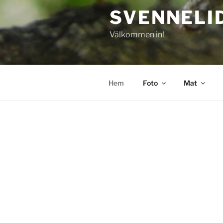
SVENNELI
Välkommen in!
Hem
Foto
Mat
HEM