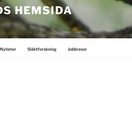
DS HEMSIDA
Nyheter
Släktforskning
Jobbresor
Välkomen till Svennelids hemsida.
Vi hoppas att du kan njuta av våra bilder 
mat efter något av våra favoritrecept.
Rune & Inger